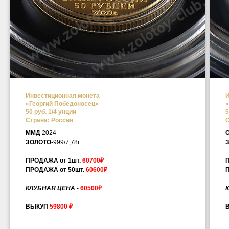
Инвестиционная монета
И
«Георгий Победоносец»
«
50 руб. 1/4 унции
5
Страна: Россия
С
ММД
2024
ЗОЛОТО-
999/7,78г
ПРОДАЖА от 1шт.
60700₽
ПРОДАЖА от 50шт.
60600₽
КЛУБНАЯ ЦЕНА
-
60500₽
ВЫКУП
59800 ₽