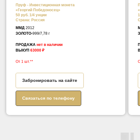
Пруф - Инвестиционная монета
П
«Георгий Победоносец»
«
50 руб. 1/4 унции
1
Страна: Россия
С
ММД
2012
ЗОЛОТО-
999/7,78 г
ПРОДАЖА
нет в наличии
ВЫКУП
63000 ₽
От 1 шт.**
О
Забронировать на сайте
Связаться по телефону