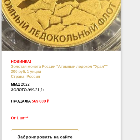
НОВИНКА!
Золотая монета России "Атомный ледокол "Урал""
200 руб. 1 унции
Страна: Россия
ММД
2022
ЗОЛОТО-
999/31,1г
ПРОДАЖА
569 000 ₽
От 1 шт.**
Забронировать на сайте