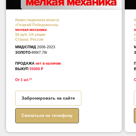
Инвестиционная монета
И
«Георгий Победоносец»
«
мелкая механика
м
50 руб. 1/4 унции
1
Страна: Россия
С
ММД/СПМД
2006-2023
ЗОЛОТО-
999/7,78г
ПРОДАЖА
нет в наличии
ВЫКУП
55000 ₽
От 1 шт.**
О
Забронировать на сайте
Связаться по телефону