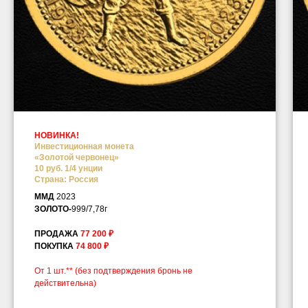
НОВИНКА!
Инвестиционная монета
«Золотой червонец»
10 руб. 1/4 унции
Страна: Россия
ММД
2023
ЗОЛОТО-
999/7,78г
ПРОДАЖА
77 200 ₽
ПОКУПКА
74 800 ₽
От 1 шт.**
(без подтверждения бронь не
действительна)