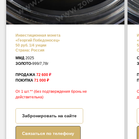
Инвестиционная монета
И
«Георгий Победоносец»
«
50 руб. 1/4 унции
5
Страна: Россия
С
ММД
2025
ЗОЛОТО-
999/7,78г
ПРОДАЖА
72 600
₽
ПОКУПКА
71 000 ₽
От 1 шт.** (без подтверждения бронь не
О
действительна)
д
Забронировать на сайте
Связаться по телефону