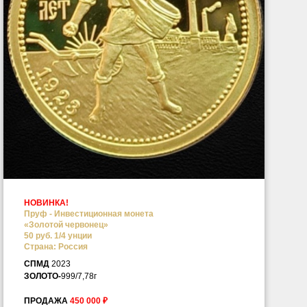
НОВИНКА!
Пруф -
Инвестиционная монета
«Золотой червонец»
50 руб. 1/4 унции
Страна: Россия
СПМД
2023
ЗОЛОТО-
999/7,78г
ПРОДАЖА
450 000 ₽