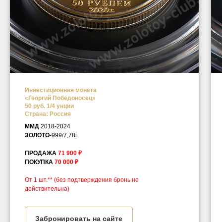
Инвестиционная монета
«Георгий Победоносец»
50 руб. 1/4 унции
Страна: Россия
ММД
2018-2024
ЗОЛОТО-
999/7,78г
ПРОДАЖА
71 900 ₽
ПОКУПКА
70 000 ₽
От 1 шт.** (без подтверждения бронь не
действительна)
Забронировать на сайте