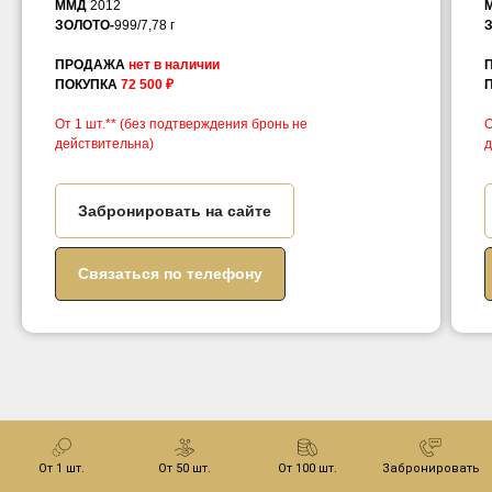
ММД
2012
ЗОЛОТО-
999/7,78 г
ПРОДАЖА
нет в наличии
ПОКУПКА
72 500 ₽
От 1 шт.**
(без подтверждения бронь не
О
действительна)
д
Забронировать на сайте
Связаться по телефону
Инвестиционные монеты
От 1 шт.
От 50 шт.
От 100 шт.
Забронировать