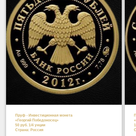
Пруф - Инвестиционная монета
П
«Георгий Победоносец»
«
50 руб. 1/4 унции
1
Страна: Россия
С