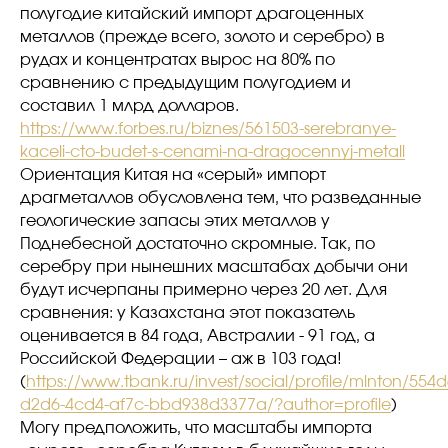
полугодие китайский импорт драгоценных
металлов (прежде всего, золото и серебро) в
рудах и концентратах вырос на 80% по
сравнению с предыдущим полугодием и
составил 1 млрд долларов.
https://www.forbes.ru/biznes/561503-serebranye-
kaceli-cto-budet-s-cenami-na-dragocennyj-metall
Ориентация Китая на «серый» импорт
драгметаллов обусловлена тем, что разведанные
геологические запасы этих металлов у
Поднебесной достаточно скромные. Так, по
серебру при нынешних масштабах добычи они
будут исчерпаны примерно через 20 лет. Для
сравнения: у Казахстана этот показатель
оценивается в 84 года, Австралии - 91 год, а
Российской Федерации – аж в 103 года!
(
https://www.tbank.ru/invest/social/profile/mlnton/554
d2d6-4cd4-af7c-bbd938d3377a/?author=profile
)
Могу предположить, что масштабы импорта