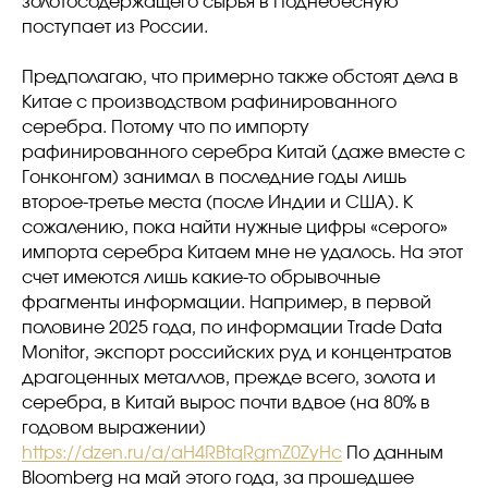
золотосодержащего сырья в Поднебесную
поступает из России.
Предполагаю, что примерно также обстоят дела в
Китае с производством рафинированного
серебра. Потому что по импорту
рафинированного серебра Китай (даже вместе с
Гонконгом) занимал в последние годы лишь
второе-третье места (после Индии и США). К
сожалению, пока найти нужные цифры «серого»
импорта серебра Китаем мне не удалось. На этот
счет имеются лишь какие-то обрывочные
фрагменты информации. Например, в первой
половине 2025 года, по информации Trade Data
Monitor, экспорт российских руд и концентратов
драгоценных металлов, прежде всего, золота и
серебра, в Китай вырос почти вдвое (на 80% в
годовом выражении)
https://dzen.ru/a/aH4RBtqRgmZ0ZyHc
По данным
Bloomberg на май этого года, за прошедшее