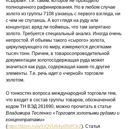
«сырым». Т.е. таким, которое не проходило
полноценного рафинирования. Но в любом случае
золото из группы 7108 узнаешь с первого взгляда, ни
с чем не спутаешь. А вот глядя на руду или
концентрат, вряд ли поймешь, что там запрятано
золото. Требуется специальный анализ. Иногда очень
непростой. И объемы такого «сырого» золота,
циркулирующего по миру, измеряются десятками
тысяч тонн. Причем, в товаросопроводительной
документации золотосодержащая руда может
значиться как руда, содержащая какие-то другие
элементы. Т.е. речь идет о «черной» торговле
золотом.
О тонкостях вопроса международной торговли тем,
что входит в состав группы товаров, обозначенной
кодом ТН ВЭД 261690, можно прочитать в статье
Владимира Тесленко «Торговля золотыми рудами и
концентратами»
(
https://dzen.ru/a/XrQVU64yi0NiR3rZ
). Статья