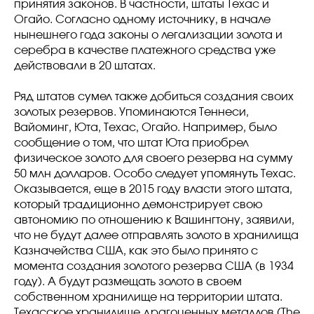
принятия законов. В частности, штаты Техас и
Огайо. Согласно одному источнику, в начале
нынешнего года законы о легализации золота и
серебра в качестве платежного средства уже
действовали в 20 штатах.
Ряд штатов сумел также добиться создания своих
золотых резервов. Упоминаются Теннеси,
Вайоминг, Юта, Техас, Огайо. Например, было
сообщение о том, что штат Юта приобрел
физическое золото для своего резерва на сумму
50 млн долларов. Особо следует упомянуть Техас.
Оказывается, еще в 2015 году власти этого штата,
который традиционно демонстрирует свою
автономию по отношению к Вашингтону, заявили,
что не будут далее отправлять золото в хранилища
Казначейства США, как это было принято с
момента создания золотого резерва США (в 1934
году). А будут размещать золото в своем
собственном хранилище на территории штата.
Техасское хранилище драгоценных металлов (The