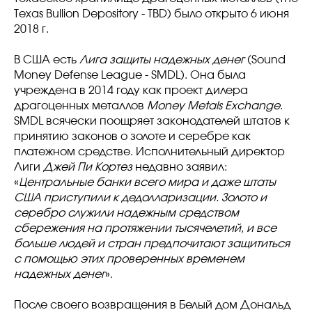
Texas Bullion Depository - TBD) было открыто 6 июня
2018 г.
В США есть
Лига защиты надежных денег
(Sound
Money Defense League - SMDL). Она была
учреждена в 2014 году как проект дилера
драгоценных металлов
Money Metals Exchange
.
SMDL всячески поощряет законодателей штатов к
принятию законов о золоте и серебре как
платежном средстве. Исполнительный директор
Лиги
Джей Пи Кортез
недавно заявил:
«
Центральные банки всего мира и даже штаты
США приступили к дедолларизации. Золото и
серебро служили надежным средством
сбережения на протяжении тысячелетий, и все
больше людей и стран предпочитают защититься
с помощью этих проверенных временем
надежных денег
».
После своего возвращения в Белый дом Дональд