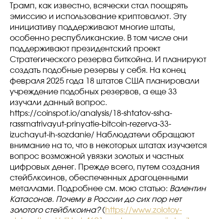
Трамп, как известно, всячески стал поощрять
эмиссию и использование криптовалют. Эту
инициативу поддерживают многие штаты,
особенно республиканские. В том числе они
поддерживают президентский проект
Стратегического резерва биткойна. И планируют
создать подобные резервы у себя. На конец
февраля 2025 года 18 штатов США планировали
учреждение подобных резервов, а еще 33
изучали данный вопрос.
https://coinspot.io/analysis/18-shtatov-ssha-
rassmatrivayut-prinyatie-bitcoin-rezerva-33-
izuchayut-ih-sozdanie/ Наблюдатели обращают
внимание на то, что в некоторых штатах изучается
вопрос возможной увязки золотых и частных
цифровых денег. Прежде всего, путем создания
стейблкоинов, обеспеченных драгоценными
металлами. Подробнее см. мою статью:
Валентин
Катасонов. Почему в России до сих пор нет
золотого стейблкоина?
(
https://www.zolotoy-