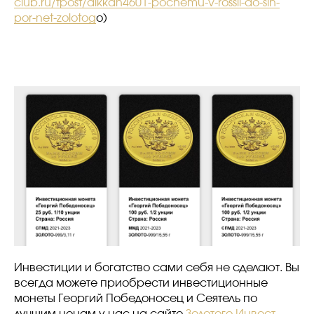
club.ru/tpost/dikkah4601-pochemu-v-rossii-do-sih-
por-net-zolotog
o)
Инвестиции и богатство сами себя не сделают. Вы
всегда можете приобрести инвестиционные
монеты Георгий Победоносец и Сеятель по