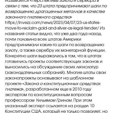
называется «
Перспективы золота и серебра в
связи с тем, что 23 штата предпринимают шаги по
возвращению драгоценных металлов в качестве
законного платежного средства
»
https://invezz.com/news/2023/04/07/23-us-states-
move-to-reclaim-gold-and-silver-as-legal-tender/ Из
названия статьи видно, что уже два года назад
почти половина всех штатов Америки
предпринимали какие-то шаги по возвращению
золоту, а также серебру их монетарной функции.
Конкретно шаги выражались в том, что в штатах
готовились проекты соответствующих законов и
выносились на обсуждение своих легислатур
(законодательных собраний). Многие штаты свои
законопроекты основывают на шаблонном
проекте «
Закона о конституционных средствах
платежа
», разработанном еще в 2010 году
экспертом по конституционным вопросам
профессором
Уильямом Грином
. При этом
указанный эксперт ссылается на раздел 10
Конституции США, который не только позволяет, но