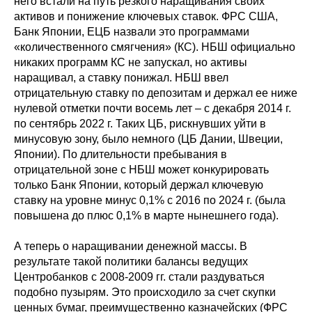
него встали на путь резкого наращивания своих
активов и понижение ключевых ставок. ФРС США,
Банк Японии, ЕЦБ назвали это программами
«количественного смягчения» (КС). НБШ официально
никаких программ КС не запускал, но активы
наращивал, а ставку понижал. НБШ ввел
отрицательную ставку по депозитам и держал ее ниже
нулевой отметки почти восемь лет – с декабря 2014 г.
по сентябрь 2022 г. Таких ЦБ, рискнувших уйти в
минусовую зону, было немного (ЦБ Дании, Швеции,
Японии). По длительности пребывания в
отрицательной зоне с НБШ может конкурировать
только Банк Японии, который держал ключевую
ставку на уровне минус 0,1% с 2016 по 2024 г. (была
повышена до плюс 0,1% в марте нынешнего года).
А теперь о наращивании денежной массы. В
результате такой политики балансы ведущих
Центробанков с 2008-2009 гг. стали раздуваться
подобно пузырям. Это происходило за счет скупки
ценных бумаг, преимущественно казначейских (ФРС