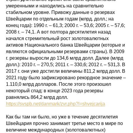
умеренными и находились на сравнительно
стабильном уровне. Привожу данные о резервах
Швейцарии по отдельным годам (млрд. долл.; на
конец года): 1990 г. – 61,3; 2000 г. – 53,6; 2005 г. – 57,6;
2008 г. – 74,1. А вот полтора десятилетия назад
начался стремительный рост золотовалютных
активов Национального банка Швейцарии (которые и
являются официальными резервами страны). В 2009
г. резервы выросли до 134,6 млрд долл. Далее (млрд
долл.): 2010 г. – 270,5; 2011 г. – 330,6; 2012 г. – 531,3. В
2017 г. они уже достигли величины 811,2 млрд долл. В
2021 году было зафиксировано рекордное значение –
1.110,0 млрд долларов. После этого произошел
некоторый спад: в конце 2023 года резервы
равнялись 864,2 млрд долл.
https://svspb.net/danmark/zvr.php?l=shvejcarija
Как бы там ни было, но уже в течение десятилетия
Швейцария прочно занимает третье место в мире по
величине международных (золотовалютных)