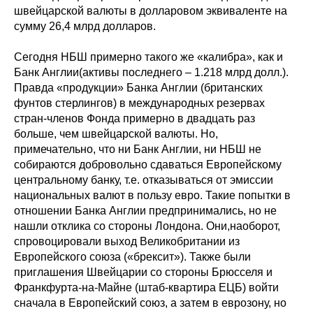
швейцарской валюты в долларовом эквиваленте на
сумму 26,4 млрд долларов.
Сегодня НБШ примерно такого же «калибра», как и
Банк Англии(активы последнего – 1.218 млрд долл.).
Правда «продукции» Банка Англии (британских
фунтов стерлингов) в международных резервах
стран-членов Фонда примерно в двадцать раз
больше, чем швейцарской валюты. Но,
примечательно, что ни Банк Англии, ни НБШ не
собираются добровольно сдаваться Европейскому
центральному банку, т.е. отказываться от эмиссии
национальных валют в пользу евро. Такие попытки в
отношении Банка Англии предпринимались, но не
нашли отклика со стороны Лондона. Они,наоборот,
спровоцировали выход Великобритании из
Европейского союза («брексит»). Также были
приглашения Швейцарии со стороны Брюсселя и
Франкфурта-на-Майне (штаб-квартира ЕЦБ) войти
сначала в Европейский союз, а затем в еврозону, но