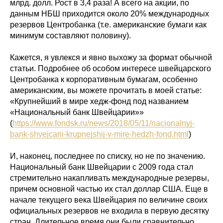
млрд. долл. Рост в 3,4 раза! А всего на акции, по
данным НБШ приходится около 20% международных
резервов Центробанка (т.е. американские бумаги как
минимум составляют половину).
Кажется, я увлекся и явно выхожу за формат обычной
статьи. Подробнее об особом интересе швейцарского
Центробанка к корпоративным бумагам, особенно
американским, вы можете прочитать в моей статье:
«Крупнейший в мире хедж-фонд под названием
«Национальный банк Швейцарии»»
(
https://www.fondsk.ru/news/2018/05/11/nacionalnyj-
bank-shvejcarii-krupnejshij-v-mire-hedzh-fond.html
)
И, наконец, последнее по списку, но не по значению.
Национальный банк Швейцарии с 2009 года стал
стремительно накапливать международные резервы,
причем основной частью их стал доллар США. Еще в
начале текущего века Швейцария по величине своих
официальных резервов не входила в первую десятку
стран. Длительное время они были сравнительно