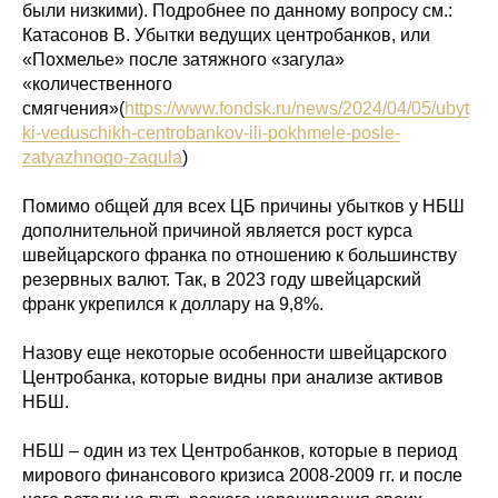
были низкими). Подробнее по данному вопросу см.:
Катасонов В. Убытки ведущих центробанков, или
«Похмелье» после затяжного «загула»
«количественного
смягчения»(
https://www.fondsk.ru/news/2024/04/05/ubyt
ki-veduschikh-centrobankov-ili-pokhmele-posle-
zatyazhnogo-zagula
)
Помимо общей для всех ЦБ причины убытков у НБШ
дополнительной причиной является рост курса
швейцарского франка по отношению к большинству
резервных валют. Так, в 2023 году швейцарский
франк укрепился к доллару на 9,8%.
Назову еще некоторые особенности швейцарского
Центробанка, которые видны при анализе активов
НБШ.
НБШ – один из тех Центробанков, которые в период
мирового финансового кризиса 2008-2009 гг. и после