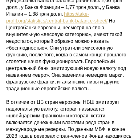
Бундесбанка валюта баланса равнялась 2,66 трлн
долл., у Банка Франции – 1,77 трлн долл., у Банка
Италии – 1,38 трлн долл.
https://take-
profit.org/statistics/central-bank-balance-sheet/
Но
Центробанки еврозоны, несмотря на свою
внушительную «весовую категорию», имеют такой
недостаток, который образно можно назвать
«бесплодностью». Они утратили эмиссионную
функцию, после того, когда в самом конце прошлого
столетия начал функционировать Европейский
центральный банк, эмитирующий новую валюту под
названием «евро». Она заменила немецкие марки,
французские франки, итальянские лиры и другие
традиционные европейские валюты.
В отличие от ЦБ стран еврозоны НБШ эмитирует
национальную валюту, которая называется
«швейцарским франком» и которая, кстати,
включается денежными властями ряда стран в
международные резервы. По данным МВФ, в конце
2023 года в резервах стран-членов Фонда находилось