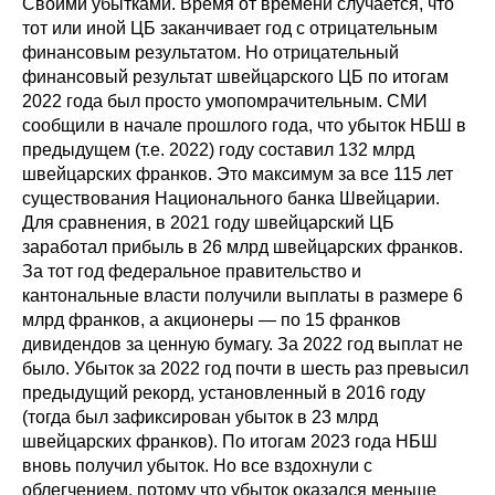
Своими убытками. Время от времени случается, что
тот или иной ЦБ заканчивает год с отрицательным
финансовым результатом. Но отрицательный
финансовый результат швейцарского ЦБ по итогам
2022 года был просто умопомрачительным. СМИ
сообщили в начале прошлого года, что убыток НБШ в
предыдущем (т.е. 2022) году составил 132 млрд
швейцарских франков. Это максимум за все 115 лет
существования Национального банка Швейцарии.
Для сравнения, в 2021 году швейцарский ЦБ
заработал прибыль в 26 млрд швейцарских франков.
За тот год федеральное правительство и
кантональные власти получили выплаты в размере 6
млрд франков, а акционеры — по 15 франков
дивидендов за ценную бумагу. За 2022 год выплат не
было. Убыток за 2022 год почти в шесть раз превысил
предыдущий рекорд, установленный в 2016 году
(тогда был зафиксирован убыток в 23 млрд
швейцарских франков). По итогам 2023 года НБШ
вновь получил убыток. Но все вздохнули с
облегчением, потому что убыток оказался меньше