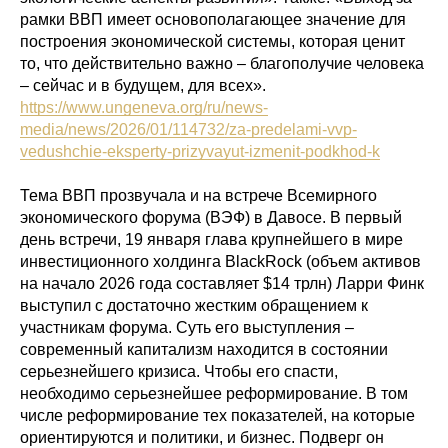
рамки ВВП имеет основополагающее значение для
построения экономической системы, которая ценит
то, что действительно важно – благополучие человека
– сейчас и в будущем, для всех».
https://www.ungeneva.org/ru/news-
media/news/2026/01/114732/za-predelami-vvp-
vedushchie-eksperty-prizyvayut-izmenit-podkhod-k
Тема ВВП прозвучала и на встрече Всемирного
экономического форума (ВЭФ) в Давосе. В первый
день встречи, 19 января глава крупнейшего в мире
инвестиционного холдинга BlackRock (объем активов
на начало 2026 года составляет $14 трлн) Ларри Финк
выступил с достаточно жестким обращением к
участникам форума. Суть его выступления –
современный капитализм находится в состоянии
серьезнейшего кризиса. Чтобы его спасти,
необходимо серьезнейшее реформирование. В том
числе реформирование тех показателей, на которые
ориентируются и политики, и бизнес. Подверг он