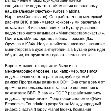
Выполнением таких функций занимается
специальное ведомство - «Комиссия по валовому
национальному счастью» (Gross National
HappinessCommission). Оно работает над методикой
расчета ВНС и занимается конкретными расчетами
показателя. В исследованиях по Бутану указанное
ведомство часто называют «Министерствомсчастья».
Почти как «Министерство любви» в романе Дж.
Оруэлла «1984». Но у английского писателя название
министерства в духе антиутопии, а в Бутане речь идет
об утопии, которую хотят сделать реальностью.
Впрочем, какие-то подвижки были и на
международном уровне. Так, например, появился
индекс человеческого развития, публикуемый в
рамках Программы развития ООН. Она стал время от
времени использоваться в качестве дополнения к
показателю ВВП. В рамках ОЭСР разрабатывались
индексы лучшей жизни. Фонд новой экономики(New
Economics Foundation) разработал Международный
индекс счастья (Happy Planet Index). Компания