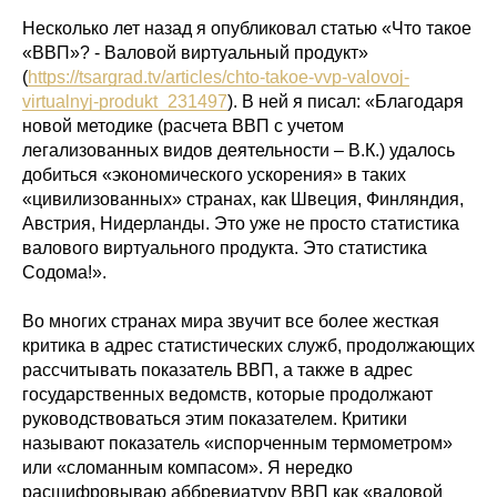
Несколько лет назад я опубликовал статью «Что такое
«ВВП»? - Валовой виртуальный продукт»
(
https://tsargrad.tv/articles/chto-takoe-vvp-valovoj-
virtualnyj-produkt_231497
). В ней я писал: «Благодаря
новой методике (расчета ВВП с учетом
легализованных видов деятельности – В.К.) удалось
добиться «экономического ускорения» в таких
«цивилизованных» странах, как Швеция, Финляндия,
Австрия, Нидерланды. Это уже не просто статистика
валового виртуального продукта. Это статистика
Содома!».
Во многих странах мира звучит все более жесткая
критика в адрес статистических служб, продолжающих
рассчитывать показатель ВВП, а также в адрес
государственных ведомств, которые продолжают
руководствоваться этим показателем. Критики
называют показатель «испорченным термометром»
или «сломанным компасом». Я нередко
расшифровываю аббревиатуру ВВП как «валовой