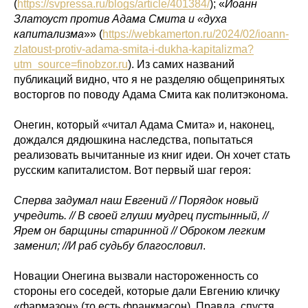
(
https://svpressa.ru/blogs/article/401384/
); «
Иоанн
Златоуст против Адама Смита и «духа
капитализма
»» (
https://webkamerton.ru/2024/02/ioann-
zlatoust-protiv-adama-smita-i-dukha-kapitalizma?
utm_source=finobzor.ru
). Из самих названий
публикаций видно, что я не разделяю общепринятых
восторгов по поводу Адама Смита как политэконома.
Онегин, который «читал Адама Смита» и, наконец,
дождался дядюшкина наследства, попытаться
реализовать вычитанные из книг идеи. Он хочет стать
русским капиталистом. Вот первый шаг героя:
Сперва задумал наш Евгений // Порядок новый
учредить. // В своей глуши мудрец пустынный, //
Ярем он барщины старинной // Оброком легким
заменил; //И раб судьбу благословил
.
Новации Онегина вызвали настороженность со
стороны его соседей, которые дали Евгению кличку
«фармазон» (то есть франкмасон). Правда, спустя