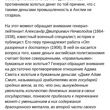
противником золотых денег по той причине, что с
такими деньгами промышленность в Англии не
создашь.
На этот момент обращает внимание генерал-
лейтенант
Александр Дмитриевич Нечволодов
(1864-
1938), известный военный специалист, историк и
публицист. Его перу принадлежит работа «
От
разорения к достатку
» (1906). В ней он касается
вопроса того, какие деньги английская политэкономия
считает более совершенными, «правильными»:
бумажные или золотые? Генерал обращает внимание
на достаточно противоречивое отношение Адама
Смита к золотым и бумажным деньгам: «
Даже Адам
Смит, называющий грабителями всех государей
средних веков, за то, что они, вынужденные
увеличить количество денежных знаков в своих
государствах, поневоле прибегали к перечеканке
монет с уменьшением в них содержания
драгоценного металла, во второй части своего