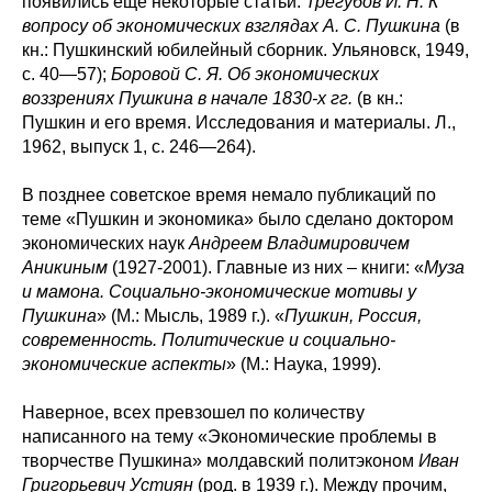
появились еще некоторые статьи:
Трегубов И. Н. К
вопросу об экономических взглядах А. С. Пушкина
(в
кн.: Пушкинский юбилейный сборник. Ульяновск, 1949,
с. 40—57);
Боровой С. Я. Об экономических
воззрениях Пушкина в начале 1830-х гг.
(в кн.:
Пушкин и его время. Исследования и материалы. Л.,
1962, выпуск 1, с. 246—264).
В позднее советское время немало публикаций по
теме «Пушкин и экономика» было сделано доктором
экономических наук
Андреем Владимировичем
Аникиным
(1927-2001). Главные из них – книги: «
Муза
и мамона. Социально-экономические мотивы у
Пушкина
» (М.: Мысль, 1989 г.). «
Пушкин, Россия,
современность. Политические и социально-
экономические аспекты
» (М.: Наука, 1999).
Наверное, всех превзошел по количеству
написанного на тему «Экономические проблемы в
творчестве Пушкина» молдавский политэконом
Иван
Григорьевич Устиян
(род. в 1939 г.). Между прочим,