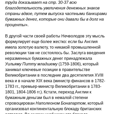
труда доказывает на стр. 30-37 всю
благодетельность увеличения денежных знаков
страны вдвое, путем выпуска частными банкирами
бумажных денег, которые они давали бы в долг на
проценты
».
В другой части своей работы Нечволодов эту мысль
формулирует еще более жестко: если бы Англия
имела золотую валюту, то никакой промышленной
революции там не состоялось бы. Заслуга введения
неразменных бумажных денег принадлежала
Уильяму Питту младшему
(1759-1806), который
занимал ключевые позиции в правительстве
Великобритании в последние два десятилетия XVIII
века и в начале XIX века (министр финансов в 1782-
1783 гг., премьер-министр Великобритании в 1783-
1801, 1804-1806 гг.). Кстати, переход Англии к
бумажным деньгам был в немалой степени
спровоцирован
Наполеоном Бонапартом
, который
организовал континентальную блокаду британских