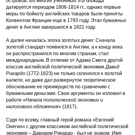
островов. Во многих учебниках эта блокада
датируется периодом 1806-1814 гг., однако первые
меры по бойкоту английских товаров были приняты
Конвентом Франции еще в 1793 году. Этап бумажных
денег в Англии завершился в 1821 году.
А далее началась эпоха золотых денег. Сначала
золотой стандарт появился в Англии, а к концу века
он распространился по многим странам, стал
международным. В отличие от Адама Смита другой
классик английской политической экономии
Давид
Рикардо
(1772-1823) не только склонялся к золотой
валюте, но даже дал развернутое теоретическое
обоснование ее преимуществ по сравнению с
бумажными деньгами. Свои аргументы он изложил в
работе «
Начала политической экономии и
налогового обложения
» (1817).
Судя по всему, главный герой романа «Евгений
Онегин» с другим классиком английской политической
экономии – Давидом Рикардо - был не знаком. Имя