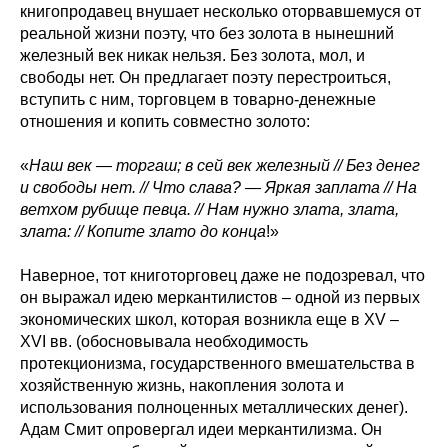
книгопродавец внушает несколько оторвавшемуся от
реальной жизни поэту, что без золота в нынешний
железный век никак нельзя. Без золота, мол, и
свободы нет. Он предлагает поэту перестроиться,
вступить с ним, торговцем в товарно-денежные
отношения и копить совместно золото:
«
Наш век — торгаш; в сей век железный // Без денег
и свободы нет. // Что слава? — Яркая заплата // На
ветхом рубище певца. // Нам нужно злата, злата,
злата: // Копите злато до конца
!»
Наверное, тот книготорговец даже не подозревал, что
он выражал идею меркантилистов – одной из первых
экономических школ, которая возникла еще в XV –
XVI вв. (обосновывала необходимость
протекционизма, государственного вмешательства в
хозяйственную жизнь, накопления золота и
использования полноценных металлических денег).
Адам Смит опровергал идеи меркантилизма. Он