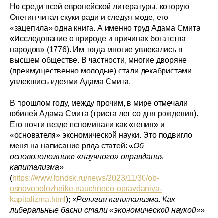
Но среди всей европейской литературы, которую
Онегин читал скуки ради и следуя моде, его
«зацепила» одна книга. А именно труд Адама Смита
«Исследование о природе и причинах богатства
народов» (1776). Им тогда многие увлекались в
высшем обществе. В частности, многие дворяне
(преимущественно молодые) стали декабристами,
увлекшись идеями Адама Смита.
В прошлом году, между прочим, в мире отмечали
юбилей Адама Смита (триста лет со дня рождения).
Его почти везде вспоминали как «гения» и
«основателя» экономической науки. Это подвигло
меня на написание ряда статей: «
Об
основоположнике «научного» оправдания
капитализма
»
(
https://www.fondsk.ru/news/2023/11/30/ob-
osnovopolozhnike-nauchnogo-opravdaniya-
kapitalizma.html
); «
Религия капитализма. Как
либеральные басни стали «экономической наукой»
»