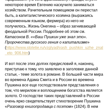
некоторое время Евгению наскучило заниматься
хозяйством. Рачительным помещиком он перестал
быть, а капиталистического хозяина (выражаясь
современным языком, фермера) из него не
получилось. Жизнь Онегина – образ загнивающей
феодальной России. Подробнее об этом см.
Катасонов В. ««Ваш Пушкин уже знал это».
Пророчества русского гения о капитализме
»
(
https://www.stoletie.ru/vzglyad/vash_pushkin_uzhe_znal
_eto_906.htm
)
И вот после этих долгих предисловий я, наконец,
приступаю к тому, что заявлено в заголовке данной
статьи, - теме золота в романе. В большей части мира
во времена Адама Смита и в России во времена
Пушкина все еще господствовали представления о
том, что мерилом и воплощением богатства является
золото. О господстве таких представлений в России
очень ярко свидетельствует стихотворение Пушкина
«
Разговор книгопродавца с поэтом
» (1824). В нем