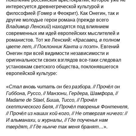
интересуется древнегреческой культурой и
философией (Гомер и Феокрит). Как Онегин, так и
другие молодые герои романа (прежде всего
Владимир Ленский
) находятся под влиянием
современных им идей европейских мыслителей и
романистов. Тот же Ленский: «
Красавец, в полном
цвете лет, // Поклонник Канта и поэт
». Евгений
Онегин при всей видимости независимости и
оригинальности своих взглядов все-таки следовал
установкам светского общества, поклонявшегося
европейской культуре:
«
Стал вновь читать он без разбора. // Прочёл он
Гиббона, Руссо, // Манзони, Гердера, Шамфора, //
Madame de Stael, Биша, Тиссо, // Прочёл
скептического Беля, // Прочёл творенья Фонтенеля,
// Прочёл из наших кой-кого, // Не отвергая ничего: //
И альманахи, и журналы, // Где поученья нам
твердят, // Где нынче так меня бранят
…».