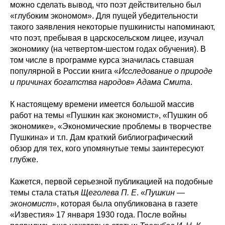
можно сделать вывод, что поэт действительно был
«глубоким экономом». Для пущей убедительности
такого заявления некоторые пушкинисты напоминают,
что поэт, пребывая в царскосельском лицее, изучал
экономику (на четвертом-шестом годах обучения). В
том числе в программе курса значилась ставшая
популярной в России книга «
Исследование о природе
и причинах богатства народов
»
Адама Смита
.
К настоящему времени имеется большой массив
работ на темы «Пушкин как экономист», «Пушкин об
экономике», «Экономические проблемы в творчестве
Пушкина» и т.п. Дам краткий библиографический
обзор для тех, кого упомянутые темы заинтересуют
глубже.
Кажется, первой серьезной публикацией на подобные
темы стала статья
Щеголева П. Е
. «
Пушкин —
экономист
», которая была опубликована в газете
«Известия» 17 января 1930 года. После войны