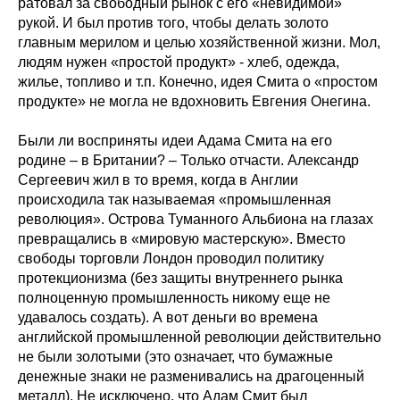
ратовал за свободный рынок с его «невидимой»
рукой. И был против того, чтобы делать золото
главным мерилом и целью хозяйственной жизни. Мол,
людям нужен «простой продукт» - хлеб, одежда,
жилье, топливо и т.п. Конечно, идея Смита о «простом
продукте» не могла не вдохновить Евгения Онегина.
Были ли восприняты идеи Адама Смита на его
родине – в Британии? – Только отчасти. Александр
Сергеевич жил в то время, когда в Англии
происходила так называемая «промышленная
революция». Острова Туманного Альбиона на глазах
превращались в «мировую мастерскую». Вместо
свободы торговли Лондон проводил политику
протекционизма (без защиты внутреннего рынка
полноценную промышленность никому еще не
удавалось создать). А вот деньги во времена
английской промышленной революции действительно
не были золотыми (это означает, что бумажные
денежные знаки не разменивались на драгоценный
металл). Не исключено, что Адам Смит был