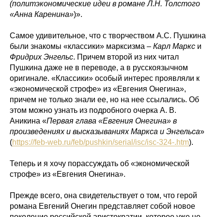
(политэкономические идеи в романе Л.Н. Толстого
«Анна Каренина»
)».
Самое удивительное, что с творчеством А.С. Пушкина
были знакомы «классики» марксизма
– Карл Маркс
и
Фридрих Энгельс
. Причем второй из них читал
Пушкина даже не в переводе, а в русскоязычном
оригинале. «Классики» особый интерес проявляли к
«экономической строфе» из «Евгения Онегина»,
причем не только знали ее, но на нее ссылались. Об
этом можно узнать из подробного очерка А. В.
Аникина «
Первая глава «Евгения Онегина» в
произведениях и высказываниях Маркса и Энгельса
»
(
https://feb-web.ru/feb/pushkin/serial/isc/isc-324-.htm
).
Теперь и я хочу порассуждать об «экономической
строфе» из «Евгения Онегина».
Прежде всего, она свидетельствует о том, что герой
романа Евгений Онегин представляет собой новое
поколение российской аристократии, которое уже не