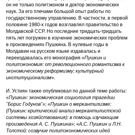
он не только политэконом и доктор экономических
наук. За его плечами большой опыт работы по
государственному управлению. В частности, в первой
половине 1980-х годов возглавлял правительство в
Молдавской ССР. Но последние тридцать-тридцать
пять лет погружен в изучение экономических проблем
в произведениях Пушкина. В нулевые годы в
Молдавии на русском языке издавалась и
переиздавалась его монография «
Пушкин и
политэкономия: от революционного романтизма к
экономическому реформизму: культурный
институционализм
».
И. Устиян также опубликовал по данной теме работы:
«
Пушкин: экономическая социология трагедии
"Борис Годунов"»
; «
Пушкин о меркантилизме:
(Пушкин: критический анализ меркантилистской
системы хозяйствования): в помощь изучающим
произведения А. С. Пушкина
»; «
А.С. Пушкин и Л.Н.
Толстой: созвучие политэкономических идей