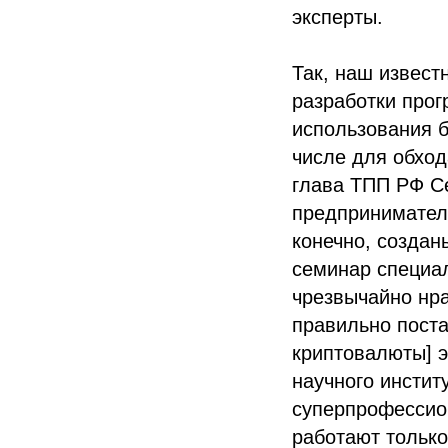
эксперты.
Так, наш извест
разработки про
использования б
числе для обход
глава ТПП РФ С
предприниматель
конечно, создан
семинар специал
чрезвычайно нра
правильно поста
криптовалюты] э
научного инстит
суперпрофессио
работают только