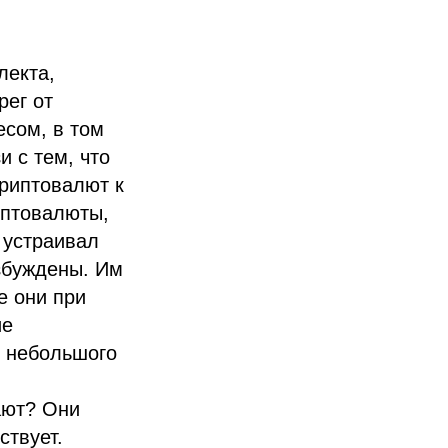
лекта,
рег от
есом, в том
и с тем, что
риптовалют к
иптовалюты,
 устраивал
збуждены. Им
е они при
ие
ы небольшого
ают? Они
ствует.