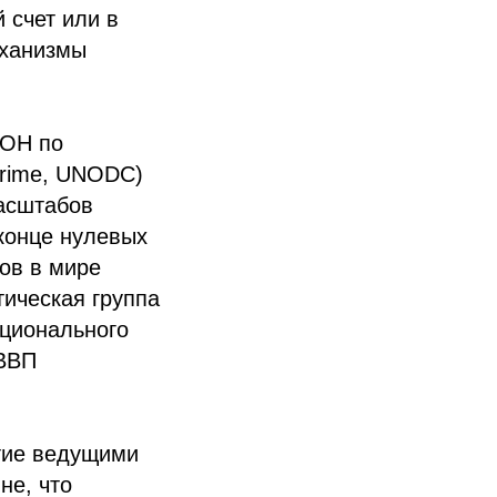
 счет или в
еханизмы
ООН по
dCrime, UNODC)
масштабов
конце нулевых
ов в мире
тическая группа
национального
 ВВП
етие ведущими
не, что