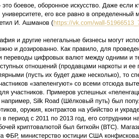
это боевое, оборонное искусство. Даже если к
 университете, его все равно в определенный 
метил И. Ашманов (
https://vk.com/wall-51966513
афия и другие нелегальные бизнесы могут испо
ожно и дозированно. Как правило, для проведе
ли переводы цифровых валют между одними и т
ступных отношений (продавцами наркоты и ее 
лярными (пусть их будет даже несколько), то с
участников «запеленгуют» со всеми отсюда вы
для участников. Примеров успешных «пеленгац
, например, Silk Road (Шёлковый путь) был поп
тиков, оружия, контрактов на убийство и укра
 в период с 2011 по 2013 год, его сотрудники н
очей криптовалютой был биткойн (ВТС). Магаз
та ФБР, министерство юстиции США конфискова