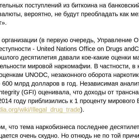
ельных поступлений из биткоина на банковский
алюты, вероятно, не будут преобладать как м
г».
организации (в первую очередь, Управление 
еступности - United Nations Office on Drugs an
ошлого десятилетия давали кое-какие оценки 
ельности мировой наркомафии. В частности, в 
 оценкам UNODC, незаконного оборота наркотик
 600 млрд долларов в год. Независимая анали
 Integrity (GFI) оценивала, что доходы от транс
2014 году приблизились к 1 проценту мирового
dia.org/wiki/Illegal_drug_trade
).
ом, что тема наркобизнеса последнее десятил
ется очень скудно. Но отнюдь не по той причи