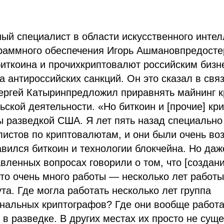
ный специалист в области искусственного интел
граммного обеспечения Игорь Ашмановпредосте
иткоина и прочихкриптовалют российским бизн
а антироссийских санкций. Он это сказал в связ
ергей Катыринпредложил приравнять майнинг к
ской деятельности. «Но биткоин и [прочие] кр
ы разведкой США. Я лет пять назад специально
истов по криптовалютам, и они были очень во
вился биткоин и технологии блокчейна. Но даж
вленных вопросах говорили о том, что [создан
то очень много работы — несколько лет работ
ута. Где могла работать несколько лет группа
нальных криптографов? Где они вообще работ
 в разведке. В других местах их просто не суще