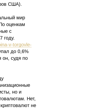
ров США).
альный мир
 По оценкам
ные с
7 году.
ina-v-torgovle-
упал до 0,6%
 он, судя по
ду
ганизационные
сты, но и
товалютам. Нет,
 криптовалют не