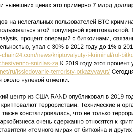
ри нынешних ценах это примерно 7 млрд долла
дов на нелегальных пользователей ВТС кримин
пользоваться этой популярной криптовалютой.
nalysis, процент операций с биткоинами, связан
ельностью, упал с 30% в 2012 году до 1% в 201
-chain24.com/news/kriptovalyuty-i-kriminal/rol-bitko
chestvenno-snizilas-za
К 2019 году этот процент 
net/ru/issledovanie-terroristy-otkazyvayut/
Сегодня
я около нулевой отметки.
кий центр из США RAND опубликовал в 2019 го
 криптовалют террористами. Технические и ор
 также констатировалась, что не только террори
аркобизнеса очень сдержанно относятся к крип
тавители «темного мира» от биткойна и других