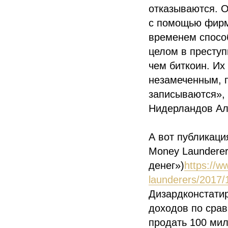
отказываются. О
с помощью фирм
временем способ
целом в престу
чем биткоин. Их
незамеченным, п
записываются»,
Нидерландов Ал
А вот публикация
Money Launderer
денег»)
https://w
launderers/2017/
Дизардконстатир
доходов по срав
продать 100 мил