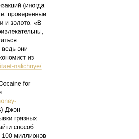
закций (иногда
ые, проверенные
 и золото. «В
ривлекательны,
таться
 ведь они
кономист из
itaet-nalichnye/
Cocaine for
я
money-
s) Джон
ывки грязных
айти способ
е 100 миллионов