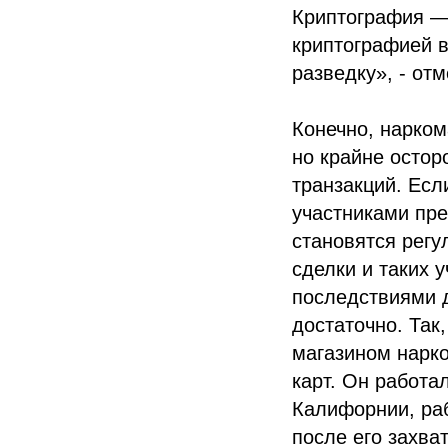
Криптография — 
криптографией в
разведку», - от
Конечно, нарком
но крайне остор
транзакций. Ес
участниками пре
становятся регу
сделки и таких 
последствиями 
достаточно. Так
магазином нарко
карт. Он работал
Калифорнии, раб
после его захва