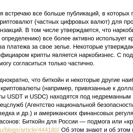
 встречаю все больше публикаций, в которых 
криптовалют (частных цифровых валют) для пр
нзакций. В том числе утверждается, что наркоб
 определению) все более активно использует 
ва платежа за свое зелье. Некоторые утверждаю
фициаром крипты является наркобизнес. С под
огу согласиться только частично.
днократно, что биткойн и некоторые другие на
 криптовалюты (например, привязанные к дол
ы USDT и USDC) находятся под недреманным
ецслужб (Агентство национальной безопасности
едка и др.) и американских финансовых регуля
асонов: Биткойн для России — подмога или «к
ru/blogs/article/444180/
Об этом знают и об этом 