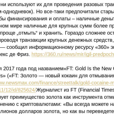
ни используют их для проведения разовых тран
-однодневок). Но все-таки предпочитали стар
ы финансирования и оплаты – наличные деньги
пном мире наличные для крупных сумм более п
 проще „отмыть“ и хранить. Гораздо сложнее ос
роводя транзакции крупных денежных средств,
 — сообщил информационному ресурсу «360» э
екс де Фриз.
https://360.ru/news/mir/igil-predpoch
 2017 года под названием«FT: Gold Is the New 
s» («FT: Золото — новый кокаин для отмывани
ww.newsmax.com/finance/streettalk/gold-cocaine-
11/12/id/825624/
Журналист из FT (Financial Time
ует преимущество золота как инструмента отм
нению с криптовалютами: «Вы всегда можете н
лионов долларов золота, но как вы переведет