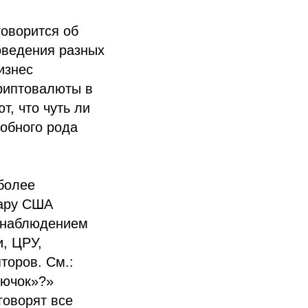
говорится об
оведения разных
изнес
криптовалюты в
т, что чуть ли
обного рода
иболее
лару США
 наблюдением
, ЦРУ,
торов. См.:
рючок»?»
говорят все