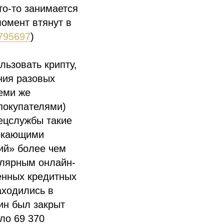
то-то занимается
момент втянут в
_795697
)
льзовать крипту,
ния разовых
еми же
покупателями)
пецслужбы такие
текающими
ий» более чем
улярным онлайн-
денных кредитных
аходились в
ин был закрыт
ло 69 370