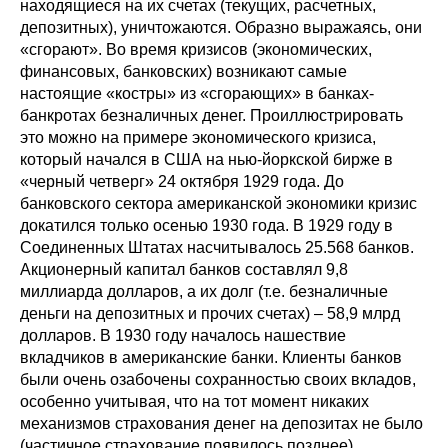
находящиеся на их счетах (текущих, расчетных,
депозитных), уничтожаются. Образно выражаясь, они
«сгорают». Во время кризисов (экономических,
финансовых, банковских) возникают самые
настоящие «костры» из «сгорающих» в банках-
банкротах безналичных денег. Проиллюстрировать
это можно на примере экономического кризиса,
который начался в США на нью-йоркской бирже в
«черный четверг» 24 октября 1929 года. До
банковского сектора американской экономики кризис
докатился только осенью 1930 года. В 1929 году в
Соединенных Штатах насчитывалось 25.568 банков.
Акционерный капитал банков составлял 9,8
миллиарда долларов, а их долг (т.е. безналичные
деньги на депозитных и прочих счетах) – 58,9 млрд
долларов. В 1930 году началось нашествие
вкладчиков в американские банки. Клиенты банков
были очень озабочены сохранностью своих вкладов,
особенно учитывая, что на тот момент никаких
механизмов страхования денег на депозитах не было
(частичное страхование появилось позднее).