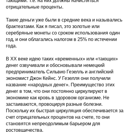
тающими. Т.е. на них должны начисляться
отрицательные проценты.
Такие деньги уже были в средние века и назывались
брактеатами. Как я писал, это золотые или
серебряные монеты со сроком использования один
год, и они облагались налогом в 25% по истечении
года.
В ХХ веке идею таких «временных» или «тающих»
денег озвучивали и обосновывали немецкий
предприниматель Сильвио Гезелль и английский
экономист Джон Кейнс. У Гезелля они получили
название «народных денег». Преимущество этих
денег в том, что они постоянно циркулируют в
экономике как кровь в здоровом организме. Не
застаиваются, провоцируя разные болезни.
Поскольку их быстрая циркуляция обеспечивается за
счет отрицательных процентов на счете, то они
становятся непреодолимым барьером для
ростовщичества.