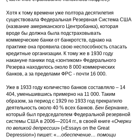
Хотя к тому времени уже полтора десятилетия
существовала Федеральная Резервная Система США
(название американского Центробанка), которая
вроде бы должна была подстраховывать
коммерческие банки от банкротств, однако на
практике она проявила свою неспособность спасать
кредитные организации. К тому же в 1930 году
накануне паники под «зонтиком» Федерального
Резерва находилось около 8 000 коммерческих
банков, а за пределами ФРС - почти 16 000.
Уже в 1933 году количество банков составляло – 14
404, уменьшившись примерно на 11 000. Таким
образом, за период с 1929 по 1933 год прекратило
деятельность около 40 % всех банков.
Бен Бернанке
,
который был председателем Федеральной резервной
системы США в 2006—2014 гг., в своей книге «
Очерки
по великой депрессии
» («Essays on the Great
Depression») пишет: «…
обеспечение… помощи