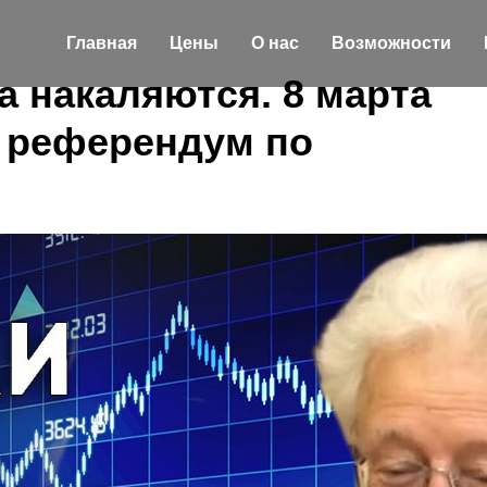
Главная
Цены
О нас
Возможности
а накаляются. 8 марта
 референдум по