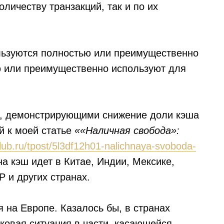
личеству транзакций, так и по их
ользуются полностью или преимущественно
ю или преимущественно используют для
и, демонстрирующими снижение доли кэша
й к моей статье
««Наличная свобода»:
club.ru/tpost/5l3df12h01-nalichnaya-svoboda-
а кэш идет в Китае, Индии, Мексике,
 и других странах.
я на Европе. Казалось бы, в странах
овая ситуация в части, касающейся