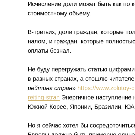
Исчисление доли может быть как по ко
стоимостному объему.
В-третьих, доли граждан, которые п
налом, и граждан, которые полность
оплаты безнал.
Не буду перегружать статью цифрам
в разных странах, а отошлю читателе
рейтинг стран
»
https://www.zolotoy-
reiting-stran
Энергичное наступление н
Южной Корее, Японии, Бразилии, ЮАР
Но я сейчас хотел бы сосредоточитьс
Европы должна быть примерно одинак