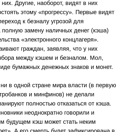
них. Другие, наоборот, видят в них
остоять этому «прогрессу». Первые видят
переход к безналу угрозой для
 полную замену наличных денег (кэша)
льства «электронного концлагеря».
ивают граждан, заявляя, что у них
выбора между кэшем и безналом. Мол,
виде бумажных денежных знаков и монет.
ни в одной стране мира власти (в первую
тробанков и минфинов) не делали
ланируют полностью отказаться от кэша.
новники неоднократно говорили и
ом будущем кэш может стать неким
ет». А его смерть будет зафиксирована в