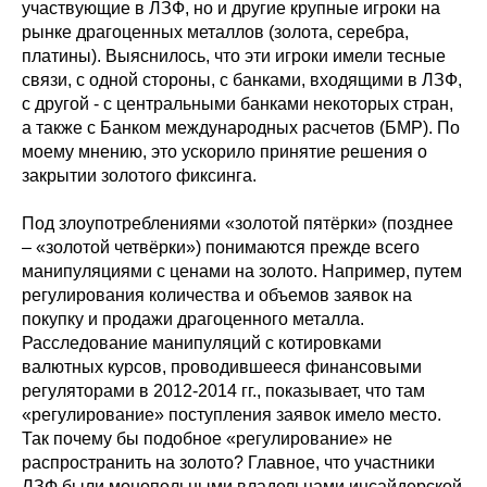
участвующие в ЛЗФ, но и другие крупные игроки на
рынке драгоценных металлов (золота, серебра,
платины). Выяснилось, что эти игроки имели тесные
связи, с одной стороны, с банками, входящими в ЛЗФ,
с другой - с центральными банками некоторых стран,
а также с Банком международных расчетов (БМР). По
моему мнению, это ускорило принятие решения о
закрытии золотого фиксинга.
Под злоупотреблениями «золотой пятёрки» (позднее
– «золотой четвёрки») понимаются прежде всего
манипуляциями с ценами на золото. Например, путем
регулирования количества и объемов заявок на
покупку и продажи драгоценного металла.
Расследование манипуляций с котировками
валютных курсов, проводившееся финансовыми
регуляторами в 2012-2014 гг., показывает, что там
«регулирование» поступления заявок имело место.
Так почему бы подобное «регулирование» не
распространить на золото? Главное, что участники
ЛЗФ были монопольными владельцами инсайдерской