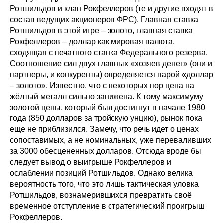
Ротшильдов и клан Рокфеллеров (те и другие входят в
состав ведущих акционеров ФРС). Главная ставка
Ротшильдов в этой игре – золото, главная ставка
Рокфеллеров – доллар как мировая валюта,
сходящая с печатного станка Федерального резерва.
Соотношение сил двух главных «хозяев денег» (они и
партнеры, и конкуренты) определяется парой «доллар
– золото». Известно, что с некоторых пор цена на
жёлтый металл сильно занижена. К тому максимуму
золотой цены, который был достигнут в начале 1980
года (850 долларов за тройскую унцию), рынок пока
еще не приблизился. Замечу, что речь идет о ценах
сопоставимых, а не номинальных, уже переваливших
за 3000 обесцененных долларов. Отсюда вроде бы
следует вывод о выигрыше Рокфеллеров и
ослаблении позиций Ротшильдов. Однако велика
вероятность того, что это лишь тактическая уловка
Ротшильдов, вознамерившихся превратить своё
временное отступление в стратегический проигрыш
Рокфеллеров.