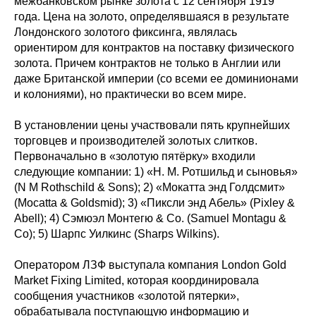
межбанковском рынке золота с 12 сентября 1919
года. Цена на золото, определявшаяся в результате
Лондонского золотого фиксинга, являлась
ориентиром для контрактов на поставку физического
золота. Причем контрактов не только в Англии или
даже Британской империи (со всеми ее доминионами
и колониями), но практически во всем мире.
В установлении цены участвовали пять крупнейших
торговцев и производителей золотых слитков.
Первоначально в «золотую пятёрку» входили
следующие компании: 1) «Н. М. Ротшильд и сыновья»
(N M Rothschild & Sons); 2) «Мокатта энд Голдсмит»
(Mocatta & Goldsmid); 3) «Пиксли энд Абель» (Pixley &
Abell); 4) Сэмюэл Монтегю & Со. (Samuel Montagu &
Co); 5) Шарпс Уилкинс (Sharps Wilkins).
Оператором ЛЗФ выступала компания London Gold
Market Fixing Limited, которая координировала
сообщения участников «золотой пятерки»,
обрабатывала поступающую информацию и