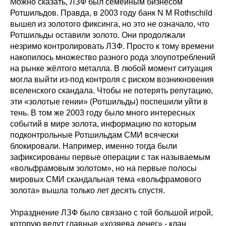
Можно сказать, ЛЗФ был семейным бизнесом
Ротшильдов. Правда, в 2003 году банк N M Rothschild
вышел из золотого фиксинга, но это не означало, что
Ротшильды оставили золото. Они продолжали
незримо контролировать ЛЗФ. Просто к тому времени
накопилось множество разного рода злоупотреблений
на рынке жёлтого металла. В любой момент ситуация
могла выйти из-под контроля с риском возникновения
вселенского скандала. Чтобы не потерять репутацию,
эти «золотые гении» (Ротшильды) поспешили уйти в
тень. В том же 2003 году было много интересных
событий в мире золота, информацию по которым
подконтрольные Ротшильдам СМИ всячески
блокировали. Например, именно тогда были
зафиксированы первые операции с так называемым
«вольфрамовым золотом», но на первые полосы
мировых СМИ скандальная тема «вольфрамового
золота» вышла только лет десять спустя.
Упразднение ЛЗФ было связано с той большой игрой,
которую ведут главные «хозяева денег» - клан