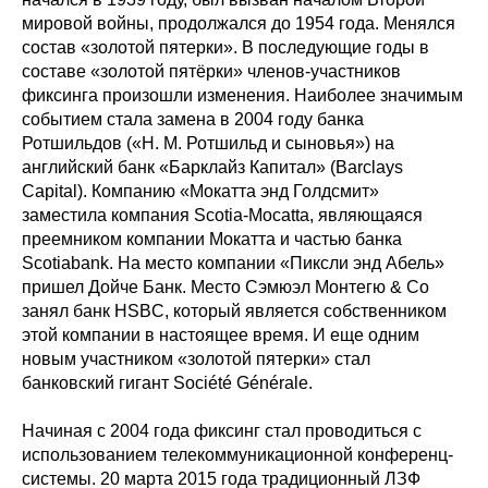
мировой войны, продолжался до 1954 года. Менялся
состав «золотой пятерки». В последующие годы в
составе «золотой пятёрки» членов-участников
фиксинга произошли изменения. Наиболее значимым
событием стала замена в 2004 году банка
Ротшильдов («Н. М. Ротшильд и сыновья») на
английский банк «Барклайз Капитал» (Barclays
Capital). Компанию «Мокатта энд Голдсмит»
заместила компания Scotia-Mocatta, являющаяся
преемником компании Мокатта и частью банка
Scotiabank. На место компании «Пиксли энд Абель»
пришел Дойче Банк. Место Сэмюэл Монтегю & Со
занял банк HSBС, который является собственником
этой компании в настоящее время. И еще одним
новым участником «золотой пятерки» стал
банковский гигант Société Générale.
Начиная с 2004 года фиксинг стал проводиться с
использованием телекоммуникационной конференц-
системы. 20 марта 2015 года традиционный ЛЗФ