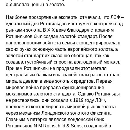
объявляла цены на золото.
Наиболее прозорливые эксперты отмечали, что ЛЗФ –
идеальный для Ротшильдов инструмент контроля над
рынками золота. В XIX веке благодаря стараниям
Ротшильдов был создан золотой стандарт. После
наполеоновских войн эта семья сконцентрировала в
своих руках основную часть европейского золота, а
золотой стандарт их сказочно обогащал, так как
создавал устойчивый спрос на драгоценный металл.
Причем Ротшильды не продавали этот металл
центральным банкам и казначействам разных стран
мира, а давали в виде золотых кредитов. Первая
мировая война прервала функционирование
механизмов золотого стандарта. Однако Ротшильды
не растерялись, они создали в 1919 году ЛЗФ,
продолжая контролировать мировой рынок золота
через механизм Лондонского золотого фиксинга.
Главным в пятёрке являлся лондонский банк
Ротшильдов N M Rothschild & Sons, созданный в