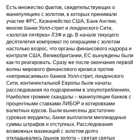
Есть множество фактов, свидетельствующих о
манипуляциях с золотом, в которых принимали
участие ФРС, Казначейство США, Банк Англии,
многие банки Уолл-стрит и лондонского Сити,
«золотая пятёрка» ЛЗФ и др. В начале текущего
десятилетия компромат по операциям с золотом
настолько возрос, что органы финансового надзора и
контроля США, Великобритании, ЕС вынуждены были
как-то реагировать. Сразу же после окончания первой
волны мирового финансового кризиса против
«неприкасаемых» банков Уолл-стрит, лондонского
Сити, континентальной Европы были начаты
расследования по подозрениям в злоупотреблениях.
Наиболее громкие скандалы – манипуляции банков с
процентными ставками ЛИБОР и котировками
валютных курсов. Были вынесены достаточно
суровые вердикты, банки выплатили миллиардные
суммы штрафов и отступных. Расследования
возможных махинаций с золотом долго
откладывались (рынок золота – святая святых