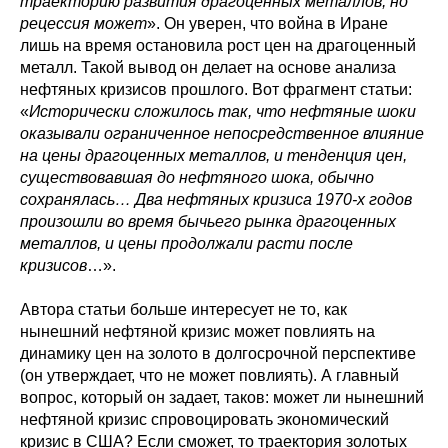
траекторию развития драгоценных металлов, но
рецессия может
». Он уверен, что война в Иране
лишь на время остановила рост цен на драгоценный
металл. Такой вывод он делает на основе анализа
нефтяных кризисов прошлого. Вот фрагмент статьи:
«
Исторически сложилось так, что нефтяные шоки
оказывали ограниченное непосредственное влияние
на цены драгоценных металлов, и тенденция цен,
существовавшая до нефтяного шока, обычно
сохранялась… Два нефтяных кризиса 1970-х годов
произошли во время бычьего рынка драгоценных
металлов, и цены продолжали расти после
кризисов
…».
Автора статьи больше интересует не то, как
нынешний нефтяной кризис может повлиять на
динамику цен на золото в долгосрочной перспективе
(он утверждает, что не может повлиять). А главный
вопрос, который он задает, таков: может ли нынешний
нефтяной кризис спровоцировать экономический
кризис в США? Если сможет, то траектория золотых