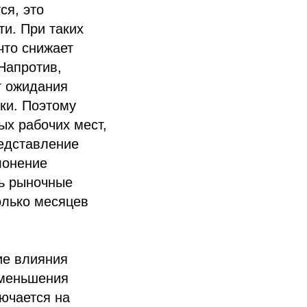
ся, это
ти. При таких
что снижает
Напротив,
т ожидания
ки. Поэтому
ых рабочих мест,
редставление
лонение
ть рыночные
олько месяцев
ие влияния
уменьшения
ючается на