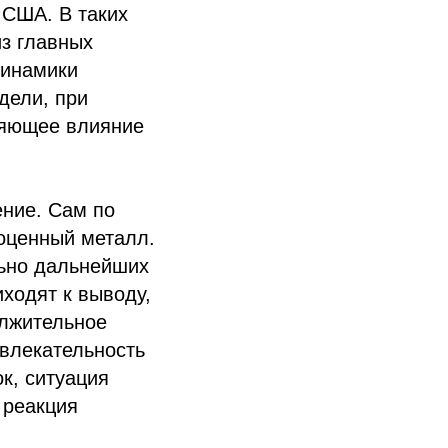
 США. В таких
из главных
динамики
дели, при
ляющее влияние
ение. Сам по
гоценный металл.
льно дальнейших
ходят к выводу,
олжительное
ивлекательность
к, ситуация
 реакция