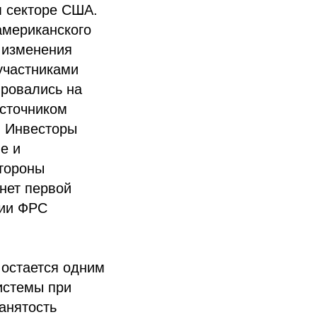
м секторе США.
американского
а изменения
участниками
ировались на
источником
. Инвесторы
е и
стороны
нет первой
ции ФРС
 остается одним
истемы при
анятость