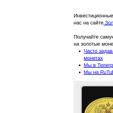
Инвестиционные
нас на сайте
Зол
Получайте саму
на золотые моне
Часто задав
монетах
Мы в Телег
Мы на RuTu