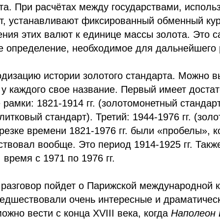
та. При расчётах между государствами, испол
рт, устанавливают фиксированный обменный кур
ния этих валют к единице массы золота. Это 
е определение, необходимое для дальнейшего 
дизацию истории золотого стандарта. Можно в
 у каждого свое название. Первый имеет достат
 рамки: 1821-1914 гг. (золотомонетный стандарт
слитковый стандарт). Третий: 1944-1976 гг. (зо
трезке времени 1821-1976 гг. были «пробелы», к
ствовал вообще. Это период 1914-1925 гг. Такж
, время с 1971 по 1976 гг.
е разговор пойдет о Парижской международной
редшествовали очень интересные и драматичес
ожно вести с конца XVIII века, когда
Наполеон