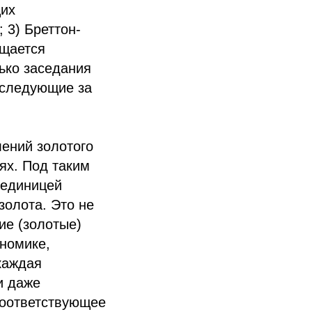
щих
 3) Бреттон-
ящается
лько заседания
 следующие за
лений золотого
ях. Под таким
 единицей
золота. Это не
ие (золотые)
ономике,
 каждая
и даже
соответствующее