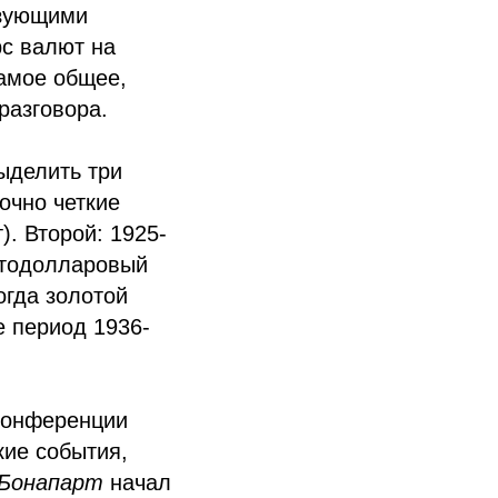
ьзующими
с валют на
самое общее,
разговора.
ыделить три
очно четкие
). Второй: 1925-
лотодолларовый
огда золотой
е период 1936-
 конференции
кие события,
 Бонапарт
начал