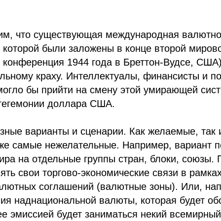
им, что существующая международная валютн
 которой были заложены в конце второй миров
конференция 1944 года в Бреттон-Вудсе, США),
льному краху. Интеллектуалы, финансисты и п
могло бы прийти на смену этой умирающей сис
 гегемонии доллара США.
ные варианты и сценарии. Как желаемые, так 
же самые нежелательные. Например, вариант 
ра на отдельные группы стран, блоки, союзы.
ять свои торгово-экономические связи в рамка
алютных соглашений (валютные зоны). Или, на
ия наднациональной валюты, которая будет об
ее эмиссией будет заниматься некий всемирны