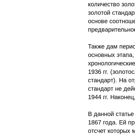
количество золо
золотой станда
основе соотноше
предварительно
Также дам перио
основных этапа,
хронологические
1936 гг. (золото
стандарт). На о
стандарт не дей
1944 гг. Наконец
В данной стать
1867 года. Ей п
отсчет которых м