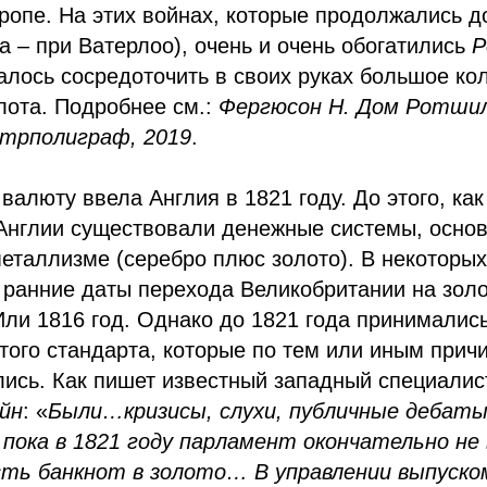
ропе. На этих войнах, которые продолжались д
а – при Ватерлоо), очень и очень обогатились
Р
алось сосредоточить в своих руках большое ко
лота. Подробнее см.:
Фергюсон Н. Дом Ротшил
нтрполиграф, 2019
.
валюту ввела Англия в 1821 году. До этого, ка
 Англии существовали денежные системы, осно
еталлизме (серебро плюс золото). В некоторых
ранние даты перехода Великобритании на золо
Или 1816 год. Однако до 1821 года принимали
того стандарта, которые по тем или иным при
ись. Как пишет известный западный специалис
йн
: «
Были…кризисы, слухи, публичные дебаты
 пока в 1821 году парламент окончательно не
ть банкнот в золото… В управлении выпуско