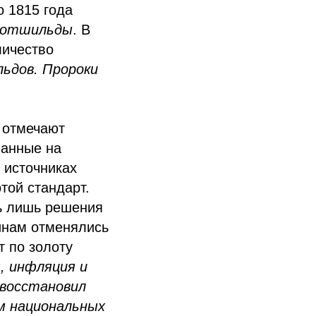
о 1815 года
отшильды
. В
личество
ьдов. Пророки
к отмечают
ванные на
 источниках
той стандарт.
сь лишь решения
чинам отменялись
т по золоту
, инфляция и
 восстановил
м национальных