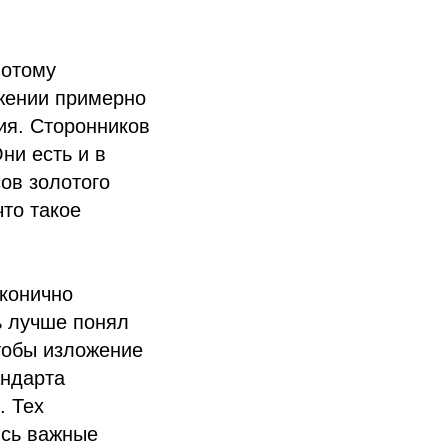
лотому
яжении примерно
тия. Сторонников
ни есть и в
ов золотого
что такое
конично
ь лучше понял
тобы изложение
андарта
. Тех
ись важные