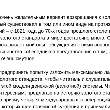
 очень желательным вариант возвращения к зо
рый существовал в том или ином виде на прот
ий – с 1821 года до 70-х годов прошлого столе
золотого стандарта в мире достаточно много. О
 показывает мой опыт обсуждения с ними вопрос
льшинства собеседников представления о том, 
 очень смутное.
предпринять попытку изложить максимально ла
золотого стандарта, чтобы читатель и слушател
 этой модели денежной (валютной) системы. Ч
нтересным, предлагаю на историю золотого ст
ез призму четырех международных конференций
а которых шли горячие обсуждения и принимал