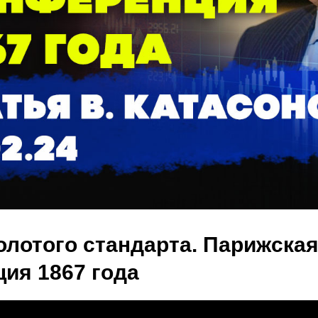
олотого стандарта. Парижска
ия 1867 года