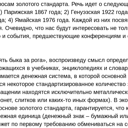
осам золотого стандарта. Речь идет о следую
 Парижская 1867 года; 2) Генуэзская 1922 года;
да; 4) Ямайская 1976 года. Каждой из них посв
я. Очевидно, что нас будут интересовать не то
о и события, предшествующие конференциям и
ять быка за рога», воспроизведу смысл опреде
ржащихся в учебниках, энциклопедиях и словар
мается денежная система, в которой основной
ся некоторое стандартизированное количество 
бращении находятся исключительно металлическ
монет, слитков или каких-то иных формах). В эк
основе золотого стандарта, гарантируется, что
ежная единица (денежный знак – бумажный ил
ожет по первому требованию обмениваться на 