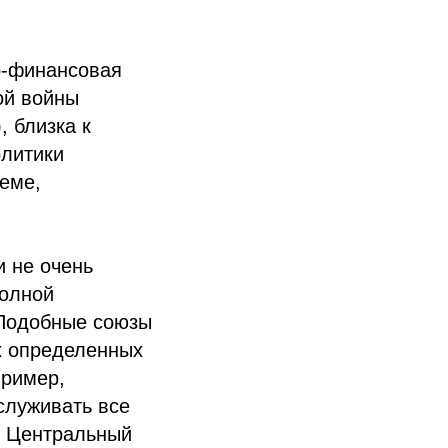
о-финансовая
ой войны
 близка к
олитики
теме,
и не очень
полной
 Подобные союзы
х определенных
пример,
служивать все
й Центральный